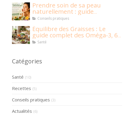
Prendre soin de sa peau
naturellement : guide
naturopathique
Conseils pratiques
Équilibre des Graisses : Le
guide complet des Oméga-3, 6,
9 et graisses saturées
Santé
Catégories
Santé
(10)
Recettes
(5)
Conseils pratiques
(3)
Actualités
(6)