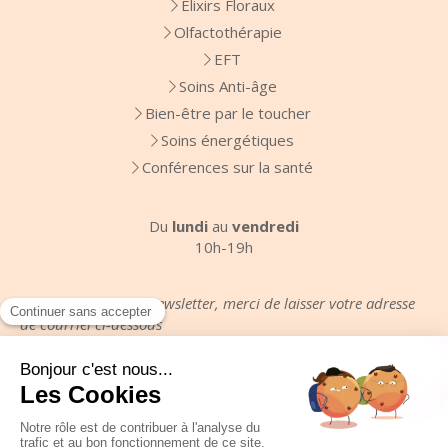
Elixirs Floraux
Olfactothérapie
EFT
Soins Anti-âge
Bien-être par le toucher
Soins énergétiques
Conférences sur la santé
Du
lundi
au
vendredi
10h-19h
Pour recevoir votre newsletter, merci de laisser votre adresse
de courriel ci-dessous
Votre email
Plan du site
Mentions légales