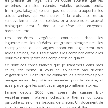
en prenant de l'âge. Mais on oublie souvent que les
protéines animales (viande, volaille, poisson, œufs,
fromages, laitages) ne sont pas les seules à apporter les
acides aminés qui vont servir à la croissance et au
renouvellement de nos cellules, et à toute notre activité
biologique, c'est à dire la synthèse des enzymes,
hormones, etc.
Les protéines végétales contenues dans les
légumineuses, les céréales, les graines oléagineuses, les
champignons et les algues apportent également des
acides aminés, mais il faut parfois les combiner entre elles
pour avoir des "protéines complètes" de qualité.
Ce sont ces connaissances que je transmets dans mes
cours, car même si vous ne souhaitez pas devenir
végétarien.ne, il est utile de connaître les alternatives pour
manger moins de protéines animales, pour la planète, et
aussi parce qu'elles sont davantage pro-inflammatoires.
J’anime depuis 2006 des
cours de
cuisine bio-
végétarienne
: ateliers collectifs à thèmes ou cours
particuliers, selon les besoins de chacun. Un document de
recettes vous est remis à chaque cours ou atelier.