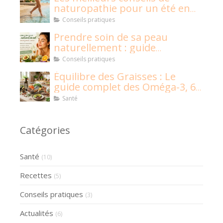
naturopathie pour un été en
pleine santé !
Conseils pratiques
Prendre soin de sa peau
naturellement : guide
naturopathique
Conseils pratiques
Équilibre des Graisses : Le
guide complet des Oméga-3, 6,
9 et graisses saturées
Santé
Catégories
Santé
(10)
Recettes
(5)
Conseils pratiques
(3)
Actualités
(6)