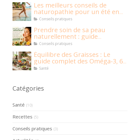
Les meilleurs conseils de
naturopathie pour un été en
pleine santé !
Conseils pratiques
Prendre soin de sa peau
naturellement : guide
naturopathique
Conseils pratiques
Équilibre des Graisses : Le
guide complet des Oméga-3, 6,
9 et graisses saturées
Santé
Catégories
Santé
(10)
Recettes
(5)
Conseils pratiques
(3)