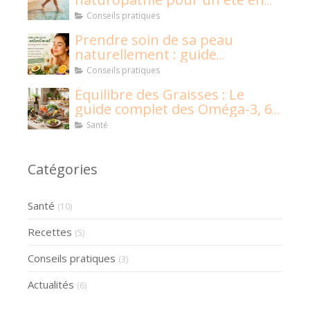
pleine santé !
Conseils pratiques
Prendre soin de sa peau
naturellement : guide
naturopathique
Conseils pratiques
Équilibre des Graisses : Le
guide complet des Oméga-3, 6,
9 et graisses saturées
Santé
Catégories
Santé
(10)
Recettes
(5)
Conseils pratiques
(3)
Actualités
(6)