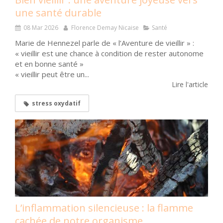
une santé durable
08 Mar 2026
Florence Demay Nicaise
Santé
Marie de Hennezel parle de « l’Aventure de vieillir » :
« vieillir est une chance à condition de rester autonome
et en bonne santé »
« vieillir peut être un...
Lire l'article
stress oxydatif
L’inflammation silencieuse : la flamme
cachée de notre organisme