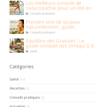
Les meilleurs conseils de
naturopathie pour un été en
pleine santé !
Conseils pratiques
Prendre soin de sa peau
naturellement : guide
naturopathique
Conseils pratiques
Équilibre des Graisses : Le
guide complet des Oméga-3, 6,
9 et graisses saturées
Santé
Catégories
Santé
(10)
Recettes
(5)
Conseils pratiques
(3)
Actualités
(6)