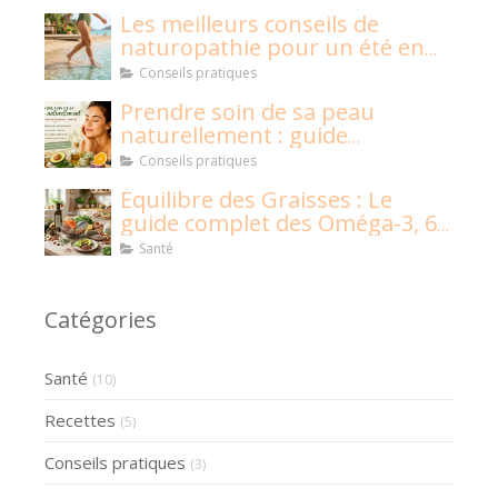
Les meilleurs conseils de
naturopathie pour un été en
pleine santé !
Conseils pratiques
Prendre soin de sa peau
naturellement : guide
naturopathique
Conseils pratiques
Équilibre des Graisses : Le
guide complet des Oméga-3, 6,
9 et graisses saturées
Santé
Catégories
Santé
(10)
Recettes
(5)
Conseils pratiques
(3)