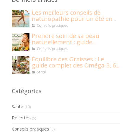
Les meilleurs conseils de
naturopathie pour un été en
pleine santé !
Conseils pratiques
Prendre soin de sa peau
naturellement : guide
naturopathique
Conseils pratiques
Équilibre des Graisses : Le
guide complet des Oméga-3, 6,
9 et graisses saturées
Santé
Catégories
Santé
(10)
Recettes
(5)
Conseils pratiques
(3)