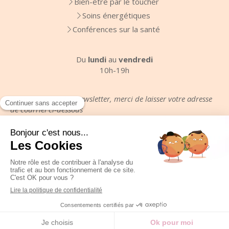
Bien-être par le toucher
Soins énergétiques
Conférences sur la santé
Du
lundi
au
vendredi
10h-19h
Pour recevoir votre newsletter, merci de laisser votre adresse
de courriel ci-dessous
Votre email
Plan du site
Mentions légales
Création et référencement du site par Simplébo
Site partenaire de
Annuaire Thérapeutes