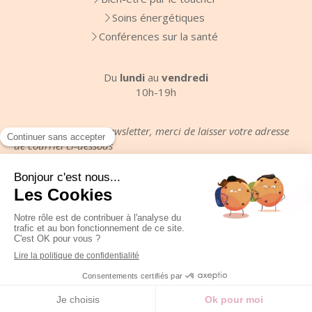
Soins énergétiques
Conférences sur la santé
Du
lundi
au
vendredi
10h-19h
Pour recevoir votre newsletter, merci de laisser votre adresse
de courriel ci-dessous
Votre email
Plan du site
Mentions légales
Création et référencement du site par Simplébo
Site partenaire de
Annuaire Thérapeutes