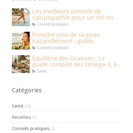
Les meilleurs conseils de
naturopathie pour un été en
pleine santé !
Conseils pratiques
Prendre soin de sa peau
naturellement : guide
naturopathique
Conseils pratiques
Équilibre des Graisses : Le
guide complet des Oméga-3, 6,
9 et graisses saturées
Santé
Catégories
Santé
(10)
Recettes
(5)
Conseils pratiques
(3)