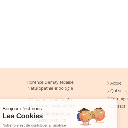
Florence Demay Nicaise
Accueil
Naturopathie-iridologie
Qui suis-
Témoign
92 avenue Jean Moulin
26100
Romans-sur-Isère
Contact
Afficher le téléphone
SANTE JOYEUSE