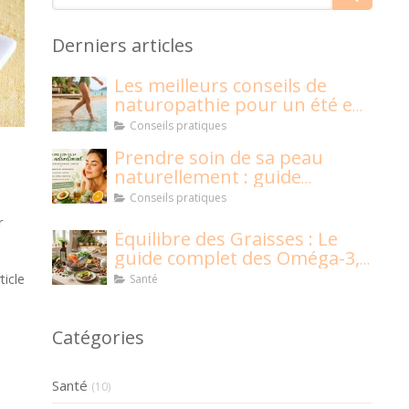
Derniers articles
Les meilleurs conseils de
naturopathie pour un été en
pleine santé !
Conseils pratiques
Prendre soin de sa peau
naturellement : guide
naturopathique
Conseils pratiques
r
Équilibre des Graisses : Le
guide complet des Oméga-3,
6, 9 et graisses saturées
rticle
Santé
Catégories
Santé
(10)