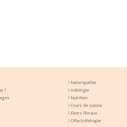
Naturopathie
je ?
Iridologie
ages
Nutrition
Cours de cuisine
Elixirs Floraux
Olfactothérapie