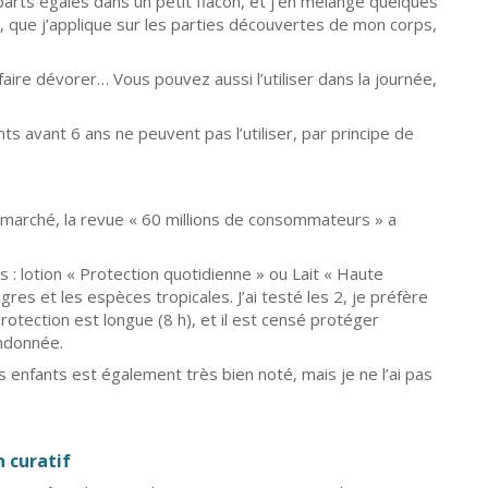
 parts égales dans un petit flacon, et j’en mélange quelques
ba, que j’applique sur les parties découvertes de mon corps,
ire dévorer… Vous pouvez aussi l’utiliser dans la journée,
ts avant 6 ans ne peuvent pas l’utiliser, par principe de
e marché, la revue « 60 millions de consommateurs » a
ns : lotion « Protection quotidienne » ou Lait « Haute
gres et les espèces tropicales. J’ai testé les 2, je préfère
protection est longue (8 h), et il est censé protéger
andonnée.
s enfants est également très bien noté, mais je ne l’ai pas
n curatif