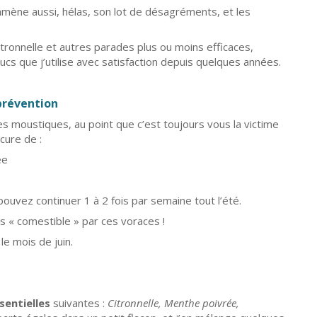
 amène aussi, hélas, son lot de désagréments, et les
citronnelle et autres parades plus ou moins efficaces,
cs que j’utilise avec satisfaction depuis quelques années.
prévention
es moustiques, au point que c’est toujours vous la victime
cure de :
ée
pouvez continuer 1 à 2 fois par semaine tout l’été.
s « comestible » par ces voraces !
e mois de juin.
ssentielles
suivantes :
Citronnelle, Menthe poivrée,