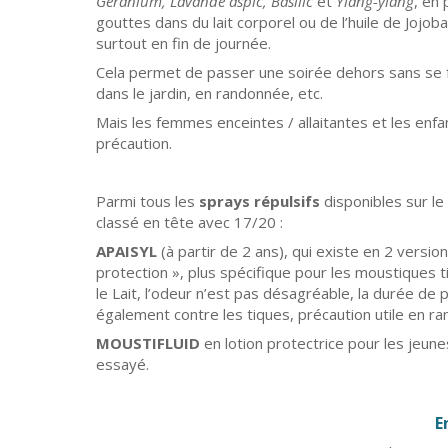
Géranium, Lavande aspic, Basilic
et
Ylang-ylang
, en
gouttes dans du lait corporel ou de l’huile de Jojo
surtout en fin de journée.
Cela permet de passer une soirée dehors sans se fa
dans le jardin, en randonnée, etc.
Mais les femmes enceintes / allaitantes et les enfan
précaution.
Parmi tous les
sprays répulsifs
disponibles sur l
classé en tête avec 17/20 :
APAISYL
(à partir de 2 ans), qui existe en 2 versio
protection », plus spécifique pour les moustiques ti
le Lait, l’odeur n’est pas désagréable, la durée de 
également contre les tiques, précaution utile en r
MOUSTIFLUID
en lotion protectrice pour les jeune
essayé.
E