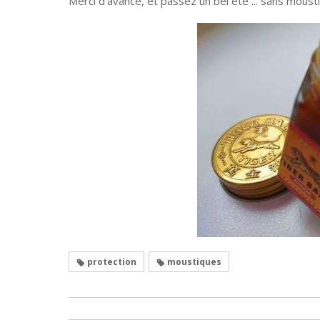
Merci d’avance, et passez un bel été ... sans moust
protection
moustiques