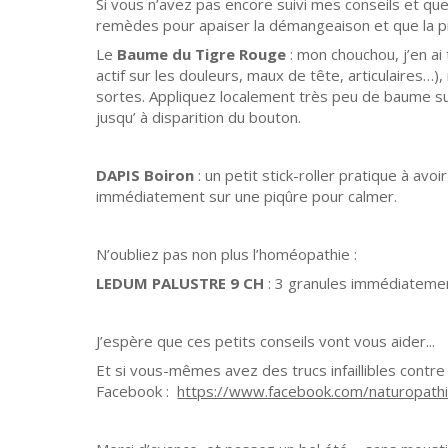
Si vous n’avez pas encore suivi mes conseils et qu
remèdes pour apaiser la démangeaison et que la p
Le
Baume du Tigre Rouge
: mon chouchou, j’en ai 
actif sur les douleurs, maux de tête, articulaires…
sortes. Appliquez localement très peu de baume sur 
jusqu’ à disparition du bouton.
DAPIS Boiron
: un petit stick-roller pratique à avo
immédiatement sur une piqûre pour calmer.
N’oubliez pas non plus l’homéopathie :
LEDUM PALUSTRE 9 CH
: 3 granules immédiateme
J’espère que ces petits conseils vont vous aider...
Et si vous-mêmes avez des trucs infaillibles contre
Facebook :
https://www.facebook.com/naturopath