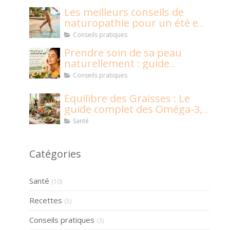
Les meilleurs conseils de
naturopathie pour un été en
pleine santé !
Conseils pratiques
Prendre soin de sa peau
naturellement : guide
naturopathique
Conseils pratiques
Équilibre des Graisses : Le
guide complet des Oméga-3,
6, 9 et graisses saturées
Santé
Catégories
Santé
(10)
Recettes
(5)
Conseils pratiques
(3)