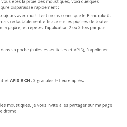
e vous êtes la proie des moustiques, voici quelques
iqûre disparaisse rapidement :
toujours avec moi ! Il est moins connu que le Blanc (plutôt
), mais redoutablement efficace sur les piqûres de toutes
la piqûre, et répétez l’application 2 ou 3 fois par jour
ir dans sa poche (huiles essentielles et APIS), à appliquer
nt et
APIS 9 CH
: 3 granules ½ heure après.
 les moustiques, je vous invite à les partager sur ma page
ie.drome